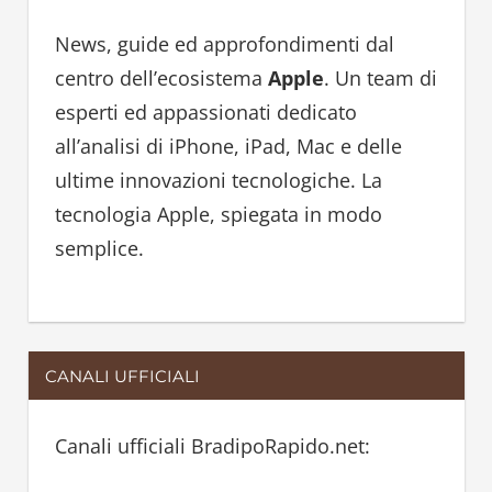
c
h
h
News, guide ed approfondimenti dal
f
centro dell’ecosistema
Apple
. Un team di
o
esperti ed appassionati dedicato
r
all’analisi di iPhone, iPad, Mac e delle
:
ultime innovazioni tecnologiche. La
tecnologia Apple, spiegata in modo
semplice.
CANALI UFFICIALI
Canali ufficiali BradipoRapido.net: