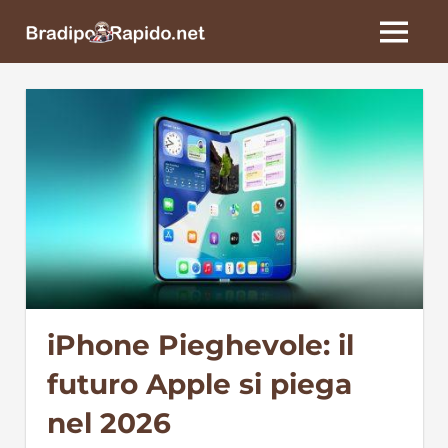
Skip
BradipoRapido.net
to
MENU
content
iPhone Pieghevole: il
futuro Apple si piega
nel 2026