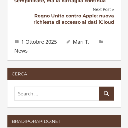
semplificate, ma la battaglia continua
articoli
Next Post
Regno Unito contro Apple: nuova
richiesta di accesso ai dati iCloud
1 Ottobre 2025
Mari T.
News
CERCA
S
S
e
e
a
a
r
BRADIPORAPIDO.NET
r
c