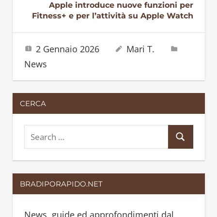
Apple introduce nuove funzioni per
Fitness+ e per l’attività su Apple Watch
2 Gennaio 2026
Mari T.
News
CERCA
S
S
e
e
a
a
r
BRADIPORAPIDO.NET
r
c
c
h
h
News, guide ed approfondimenti dal