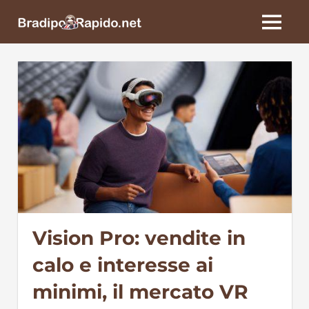
Skip
BradipoRapido.net
to
MENU
content
Vision Pro: vendite in
calo e interesse ai
minimi, il mercato VR