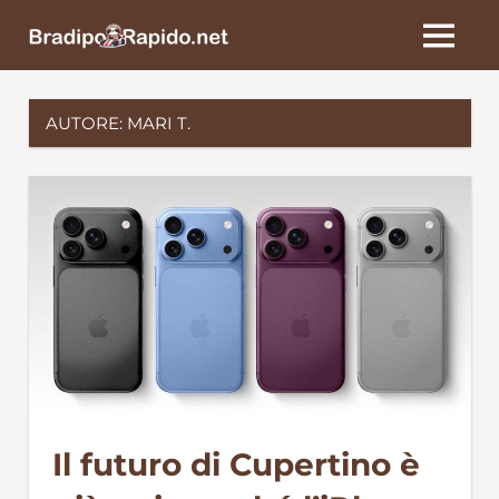
Skip
BradipoRapido.net
to
MENU
content
AUTORE:
MARI T.
Il futuro di Cupertino è