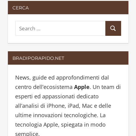
degli
CERCA
articoli
S
S
e
e
a
a
r
BRADIPORAPIDO.NET
r
c
c
h
h
News, guide ed approfondimenti dal
f
centro dell’ecosistema
Apple
. Un team di
o
esperti ed appassionati dedicato
r
all’analisi di iPhone, iPad, Mac e delle
:
ultime innovazioni tecnologiche. La
tecnologia Apple, spiegata in modo
semplice.