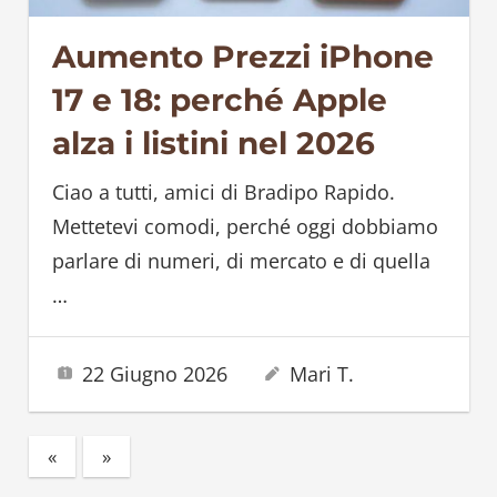
Aumento Prezzi iPhone
17 e 18: perché Apple
alza i listini nel 2026
Ciao a tutti, amici di Bradipo Rapido.
Mettetevi comodi, perché oggi dobbiamo
parlare di numeri, di mercato e di quella
…
22 Giugno 2026
Mari T.
«
Previous
Next
»
Paginazione
Posts
Posts