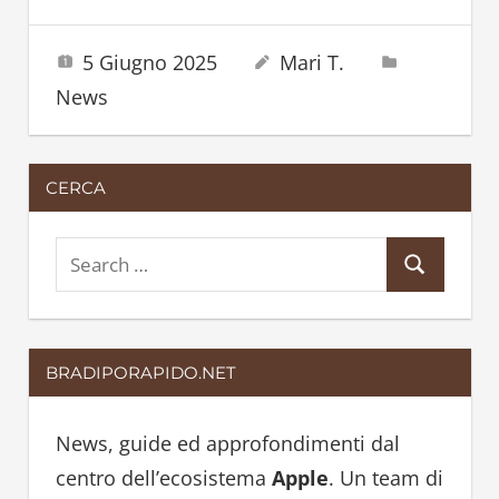
5 Giugno 2025
Mari T.
News
CERCA
S
S
e
e
a
a
r
BRADIPORAPIDO.NET
r
c
c
h
h
News, guide ed approfondimenti dal
f
centro dell’ecosistema
Apple
. Un team di
o