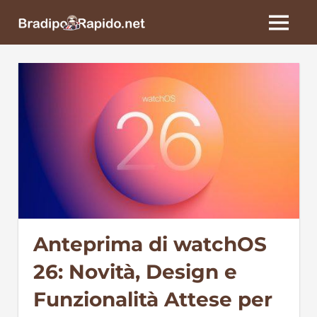
Skip
BradipoRapido.net
to
MENU
content
Anteprima di watchOS
26: Novità, Design e
Funzionalità Attese per