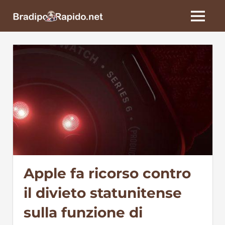
Skip
BradipoRapido.net
to
MENU
content
Apple fa ricorso contro
il divieto statunitense
sulla funzione di