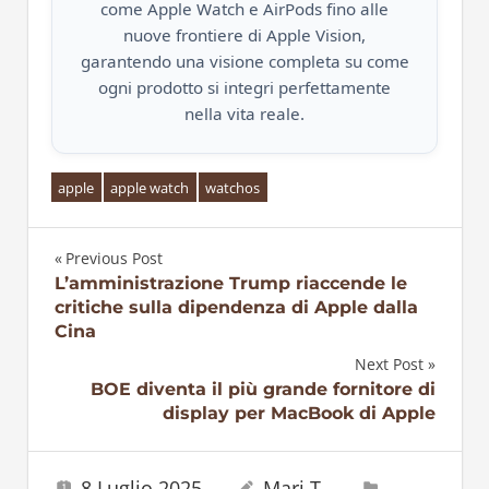
come Apple Watch e AirPods fino alle
nuove frontiere di Apple Vision,
garantendo una visione completa su come
ogni prodotto si integri perfettamente
nella vita reale.
apple
apple watch
watchos
Previous Post
Navigazione
L’amministrazione Trump riaccende le
critiche sulla dipendenza di Apple dalla
articoli
Cina
Next Post
BOE diventa il più grande fornitore di
display per MacBook di Apple
8 Luglio 2025
Mari T.