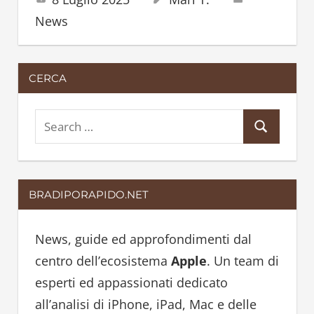
News
CERCA
S
S
e
e
a
a
r
BRADIPORAPIDO.NET
r
c
c
h
h
News, guide ed approfondimenti dal
f
centro dell’ecosistema
Apple
. Un team di
o
esperti ed appassionati dedicato
r
all’analisi di iPhone, iPad, Mac e delle