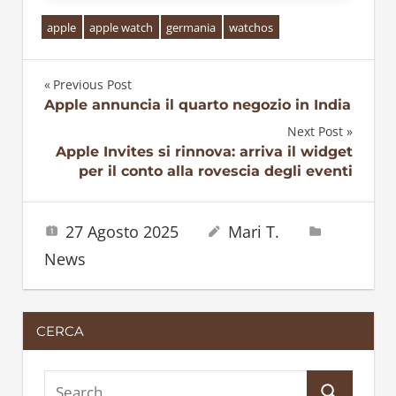
apple
apple watch
germania
watchos
Previous Post
Navigazione
Apple annuncia il quarto negozio in India
Next Post
articoli
Apple Invites si rinnova: arriva il widget
per il conto alla rovescia degli eventi
27 Agosto 2025
Mari T.
News
CERCA
S