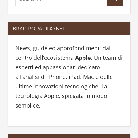
S
e
e
a
a
r
BRADIPORAPIDO.NET
r
c
c
h
h
News, guide ed approfondimenti dal
f
centro dell’ecosistema
Apple
. Un team di
o
esperti ed appassionati dedicato
r
all’analisi di iPhone, iPad, Mac e delle
:
ultime innovazioni tecnologiche. La
tecnologia Apple, spiegata in modo
semplice.