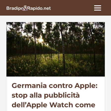
Skip
BradipoRapido.net
to
MENU
content
Germania contro Apple:
stop alla pubblicità
dell’Apple Watch come