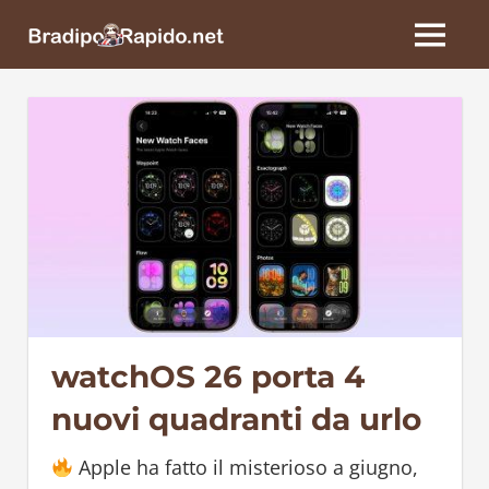
Skip
BradipoRapido.net
to
MENU
content
watchOS 26 porta 4
nuovi quadranti da urlo
Apple ha fatto il misterioso a giugno,