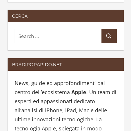
CERCA
S
S
e
e
a
a
r
BRADIPORAPIDO.NET
r
c
c
h
h
News, guide ed approfondimenti dal
f
centro dell’ecosistema
Apple
. Un team di
o
esperti ed appassionati dedicato
r
all’analisi di iPhone, iPad, Mac e delle
:
ultime innovazioni tecnologiche. La
tecnologia Apple, spiegata in modo