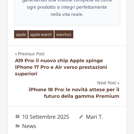
ogni prodotto si integri perfettamente
nella vita reale.
apple
apple watch
watchos
Previous Post
Navigazione
A19 Pro: il nuovo chip Apple spinge
iPhone 17 Pro e Air verso prestazioni
articoli
superiori
Next Post
iPhone 18 Pro: le novità attese per il
futuro della gamma Premium
10 Settembre 2025
Mari T.
News