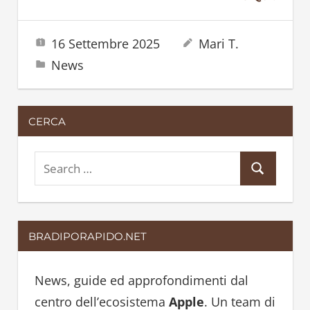
16 Settembre 2025
Mari T.
News
CERCA
S
S
e
e
a
a
r
BRADIPORAPIDO.NET
r
c
c
h
h
News, guide ed approfondimenti dal
f
centro dell’ecosistema
Apple
. Un team di