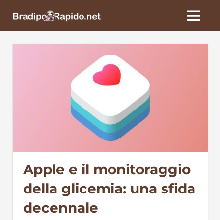
Skip
BradipoRapido.net
to
MENU
content
Apple e il monitoraggio
della glicemia: una sfida
decennale