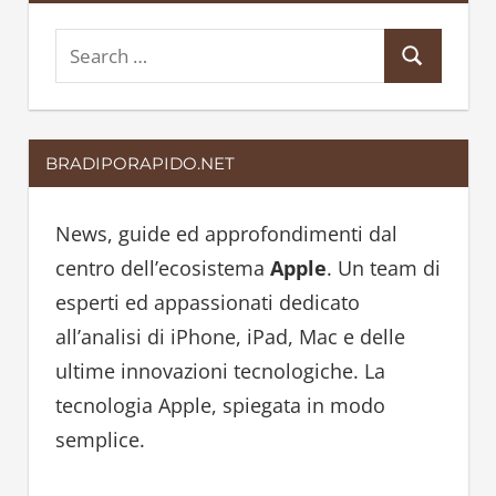
S
S
e
e
a
a
r
BRADIPORAPIDO.NET
r
c
c
h
h
News, guide ed approfondimenti dal
f
centro dell’ecosistema
Apple
. Un team di
o
esperti ed appassionati dedicato
r
all’analisi di iPhone, iPad, Mac e delle
:
ultime innovazioni tecnologiche. La
tecnologia Apple, spiegata in modo
semplice.