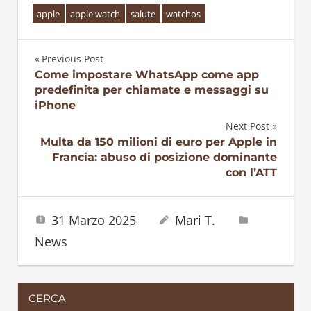
apple
apple watch
salute
watchos
Previous Post
Navigazione
Come impostare WhatsApp come app
predefinita per chiamate e messaggi su
articoli
iPhone
Next Post
Multa da 150 milioni di euro per Apple in
Francia: abuso di posizione dominante
con l’ATT
31 Marzo 2025
Mari T.
News
CERCA